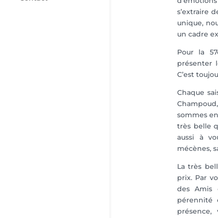
d’émotion
s’extraire 
unique, no
un cadre ex
Pour la 5
présenter 
C’est toujo
Chaque sais
Champoud,
sommes en
très belle 
aussi à vo
mécènes, s
La très bel
prix. Par v
des Amis 
pérennité 
présence, 