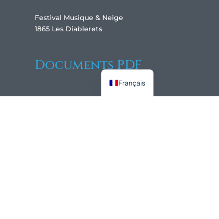
Festival Musique & Neige
1865 Les Diablerets
Documents PDF
English
Français
Brochure 2026
Flyer 2026
 |
protection des données |