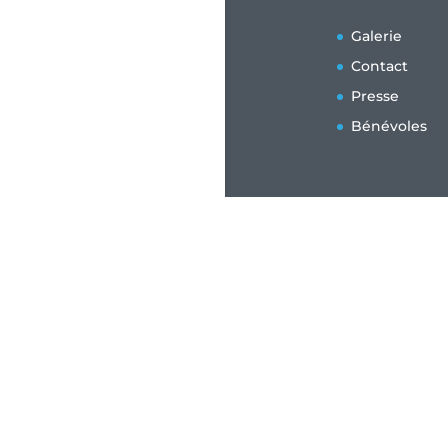
Galerie
Contact
Presse
Bénévoles
Copyright ©Fest
design@diableri