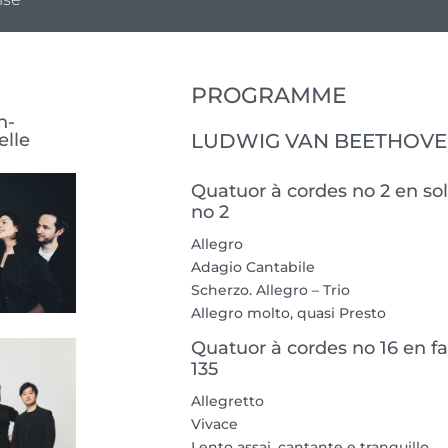
PROGRAMME
n-
elle
LUDWIG VAN BEETHOVEN 
Quatuor à cordes no 2 en sol
no 2
Allegro
Adagio Cantabile
Scherzo. Allegro – Trio
Allegro molto, quasi Presto
Quatuor à cordes no 16 en f
135
Allegretto
Vivace
Lento assai, cantante e tranquillo