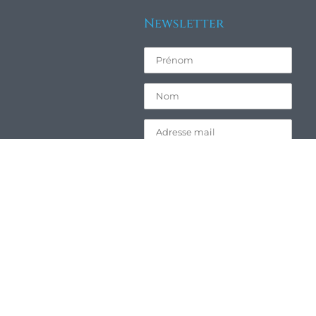
Newsletter
ival Musique & Neige Les Diablerets 2024 Tous droits réservés
es.ch