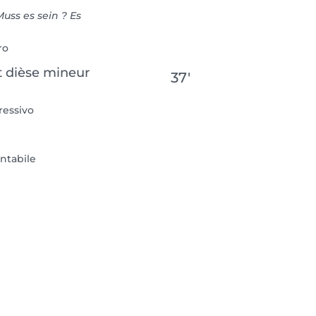
uss es sein ? Es
ro
t dièse mineur
37′
ressivo
ntabile