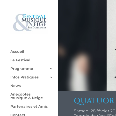
Accueil
Le Festival
Programme
Infos Pratiques
News
Anecdotes
musique & Neige
QUATUOR 
Partenaires et Amis
Samedi 28 février 20
Contact
Temple de Vers-l'Égl